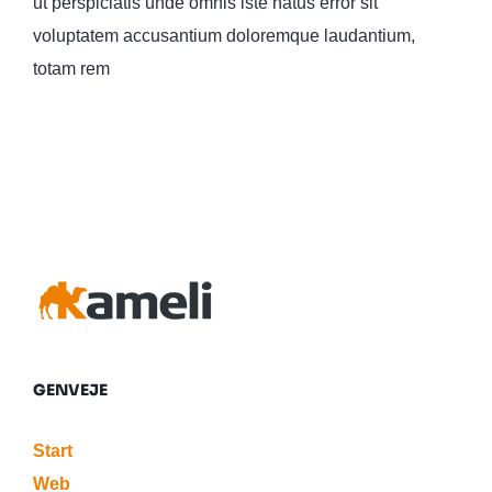
ut perspiciatis unde omnis iste natus error sit
voluptatem accusantium doloremque laudantium,
totam rem
GENVEJE
Start
Web