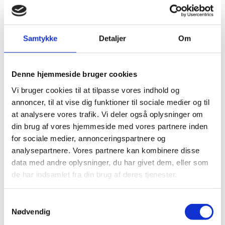
totam rem
Samtykke
Detaljer
Om
Denne hjemmeside bruger cookies
Vi bruger cookies til at tilpasse vores indhold og
annoncer, til at vise dig funktioner til sociale medier og til
at analysere vores trafik. Vi deler også oplysninger om
din brug af vores hjemmeside med vores partnere inden
for sociale medier, annonceringspartnere og
analysepartnere. Vores partnere kan kombinere disse
data med andre oplysninger, du har givet dem, eller som
de har indsamlet fra din brug af deres tjenester.
Samtykkevalg
What’s Next of the App
Nødvendig